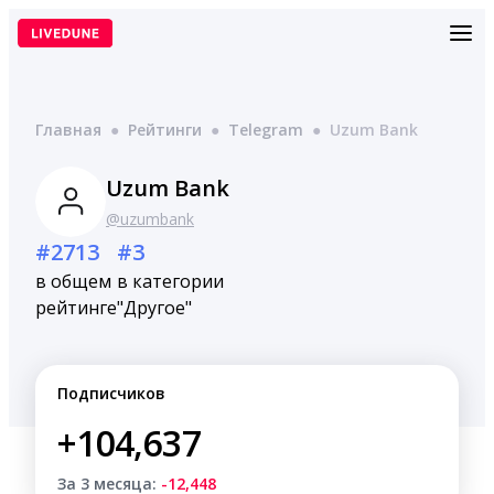
Перейти
к
содержимому
Главная
●
Рейтинги
●
Telegram
●
Uzum Bank
Uzum Bank
@uzumbank
#2713
#3
в общем
в категории
рейтинге
"Другое"
Подписчиков
+104,637
За 3 месяца:
-12,448