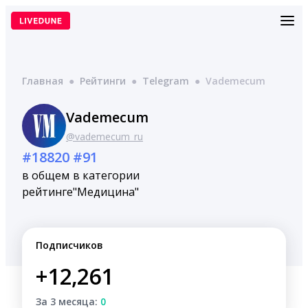
Перейти
к
содержимому
Главная
●
Рейтинги
●
Telegram
●
Vademecum
Vademecum
@vademecum_ru
#18820
#91
в общем
в категории
рейтинге
"Медицина"
Подписчиков
+12,261
За 3 месяца:
0