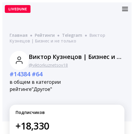
Перейти
к
содержимому
Главная
●
Рейтинги
●
Telegram
●
Виктор
Кузнецов | Бизнес и не только
Виктор Кузнецов | Бизнес и не только
@viktorkuznetsov18
#14384
#64
в общем
в категории
рейтинге
"Другое"
Подписчиков
+18,330