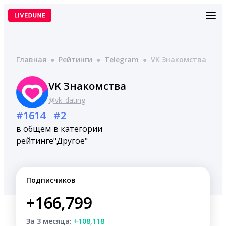
Перейти
к
содержимому
Главная
●
Рейтинги
●
Telegram
●
VK Знакомства
VK Знакомства
@vk_dating
#1614
#2
в общем
в категории
рейтинге
"Другое"
Подписчиков
+166,799
За 3 месяца:
+108,118