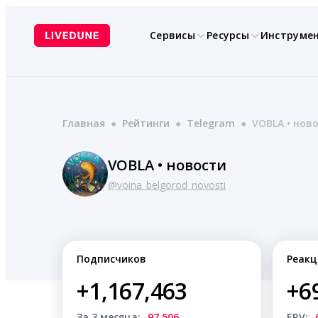
Перейти
к
Сервисы
Ресурсы
Инструме
содержимому
Главная
●
Рейтинги
●
Telegram
●
VOBLA • нов
VOBLA • новости
@voina_belgorod_novosti
Подписчиков
Реакц
+1,167,463
+6
За 3 месяца:
-97,506
ERV:
-