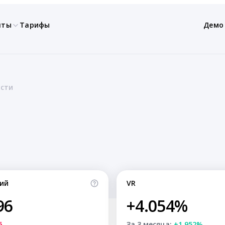
нты
Тарифы
Демо
ости
ий
VR
96
+4.054%
6
За 3 месяца:
+1.952%