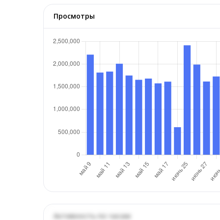
Просмотры
Активность по часам