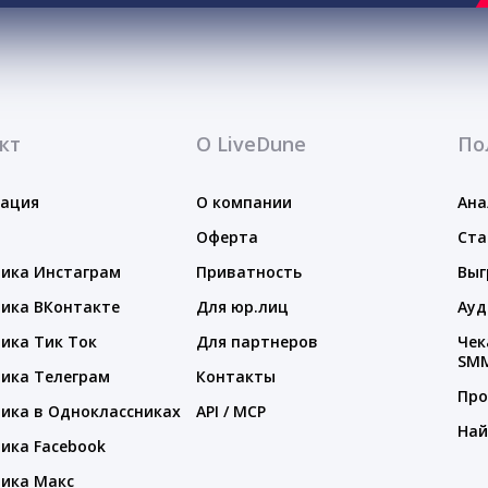
кт
О LiveDune
По
тация
О компании
Ана
Оферта
Ста
ика Инстаграм
Приватность
Выг
ика ВКонтакте
Для юр.лиц
Ауд
ика Тик Ток
Для партнеров
Чек
SM
ика Телеграм
Контакты
Про
ика в Одноклассниках
API / MCP
Най
ика Facebook
ика Макс