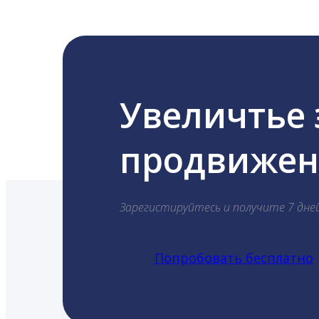
Увеличтье
продвижени
Зарегистируйтесь и получите 7 дне
Попробовать бесплатно