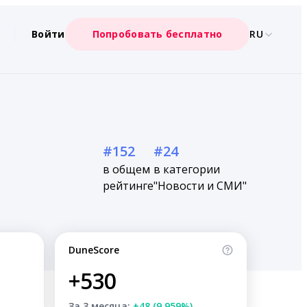
Войти
Попробовать бесплатно
RU
#152
#24
в общем
в категории
рейтинге
"Новости и СМИ"
DuneScore
+530
За 3 месяца:
+48 (9.959%)