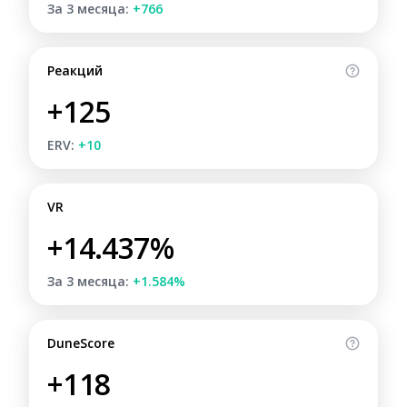
За 3 месяца:
+766
Реакций
+125
ERV:
+10
VR
+14.437%
За 3 месяца:
+1.584%
DuneScore
+118