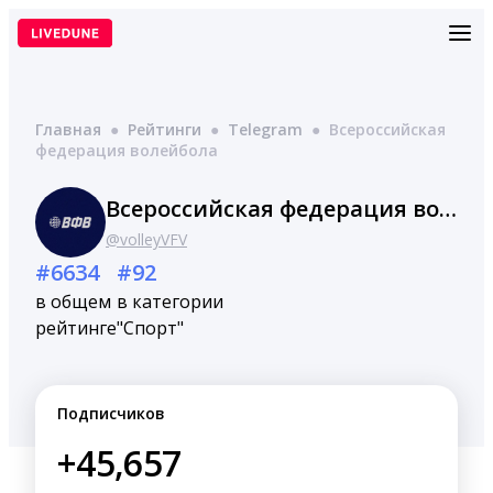
Перейти
к
содержимому
Главная
●
Рейтинги
●
Telegram
●
Всероссийская
федерация волейбола
Всероссийская федерация волейбола
@volleyVFV
#6634
#92
в общем
в категории
рейтинге
"Спорт"
Подписчиков
+45,657