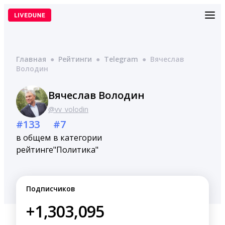
Перейти
к
содержимому
Главная
●
Рейтинги
●
Telegram
●
Вячеслав
Володин
Вячеслав Володин
@vv_volodin
#133
#7
в общем
в категории
рейтинге
"Политика"
Подписчиков
+1,303,095