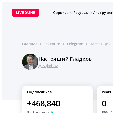
Перейти
к
Сервисы
Ресурсы
Инструме
содержимому
Главная
●
Рейтинги
●
Telegram
●
Настоящий 
Настоящий Гладков
@vvgladkov
Подписчиков
Реакц
+468,840
0
За 3 месяца:
0
ERV:
0