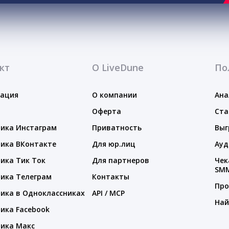
кт
О LiveDune
По
тация
О компании
Ана
Оферта
Ста
ика Инстаграм
Приватность
Выг
ика ВКонтакте
Для юр.лиц
Ауд
ика Тик Ток
Для партнеров
Чек
SM
ика Телеграм
Контакты
Про
ика в Одноклассниках
API / MCP
Най
ика Facebook
ика Макс