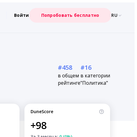
Войти
Попробовать бесплатно
RU
#458
#16
в общем
в категории
рейтинге
"Политика"
DuneScore
+98
За 3 месяца:
0 (0%)