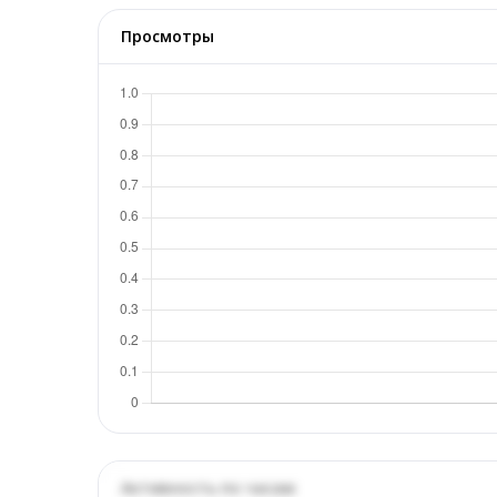
Просмотры
Активность по часам