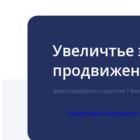
Увеличтье
продвижени
Зарегистируйтесь и получите 7 дне
Попробовать бесплатно