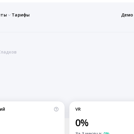
нты
Тарифы
Демо
Гладков
ий
VR
0%
За 3 месяца:
0%