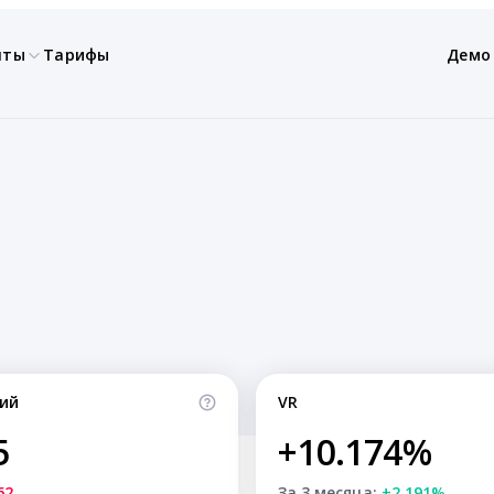
нты
Тарифы
Демо
ий
VR
5
+10.174%
62
За 3 месяца:
+2.191%