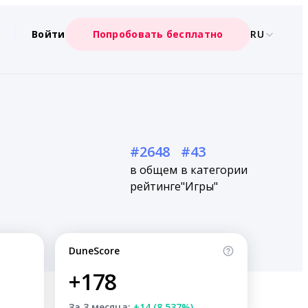
Войти
Попробовать бесплатно
RU
#2648
#43
в общем
в категории
рейтинге
"Игры"
DuneScore
+178
За 3 месяца:
+14 (8.537%)