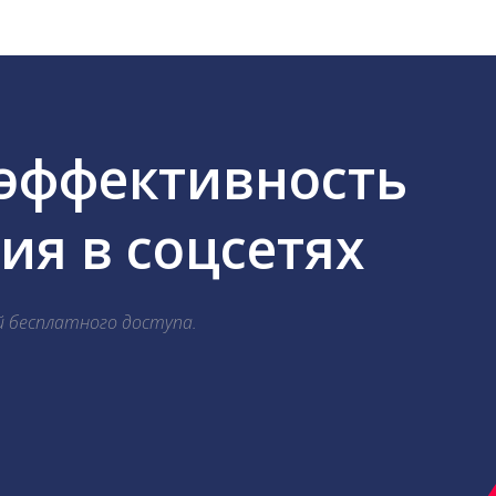
 эффективность
я в соцсетях
й бесплатного доступа.