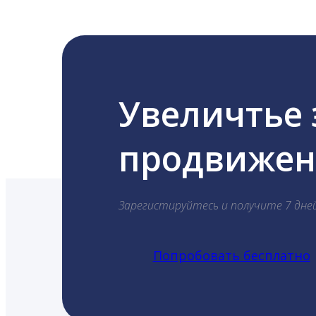
Увеличтье
продвижени
Зарегистируйтесь и получите 7 дне
Попробовать бесплатно