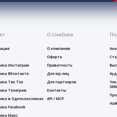
кт
О LiveDune
По
тация
О компании
Ана
Оферта
Ста
ика Инстаграм
Приватность
Выг
ика ВКонтакте
Для юр.лиц
Ауд
ика Тик Ток
Для партнеров
Чек
SM
ика Телеграм
Контакты
Про
ика в Одноклассниках
API / MCP
Най
ика Facebook
ика Макс