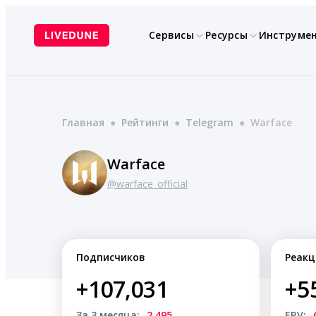
Перейти
к
Сервисы
Ресурсы
Инструме
содержимому
Главная
●
Рейтинги
●
Telegram
●
Warface
Warface
@warface_official
Подписчиков
Реакц
+107,031
+5
За 3 месяца:
-2,495
ERV:
-