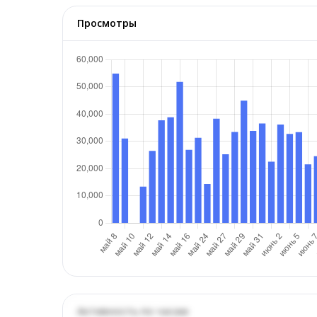
Просмотры
Активность по часам