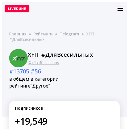
Перейти
к
содержимому
Главная
●
Рейтинги
●
Telegram
●
XFIT
#ДляВсесильных
XFIT #ДляВсесильных
@xfitofficialclubs
#13705
#56
в общем
в категории
рейтинге
"Другое"
Подписчиков
+19,549