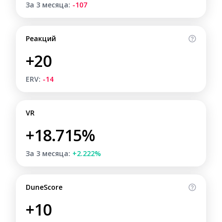
За 3 месяца:
-107
Реакций
+20
ERV:
-14
VR
+18.715%
За 3 месяца:
+2.222%
DuneScore
+10