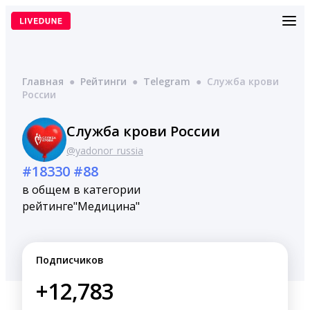
Перейти
к
содержимому
Главная
●
Рейтинги
●
Telegram
●
Служба крови
России
Служба крови России
@yadonor_russia
#18330
#88
в общем
в категории
рейтинге
"Медицина"
Подписчиков
+12,783