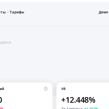
нты
Тарифы
Демо
ндекса
ий
VR
0
+12.448%
28
За 3 месяца:
+1.351%