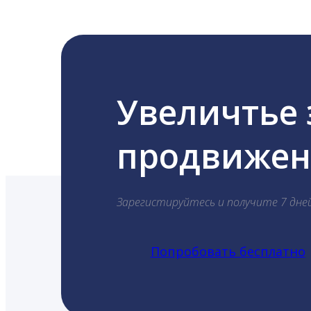
Увеличтье
продвижени
Зарегистируйтесь и получите 7 дне
Попробовать бесплатно