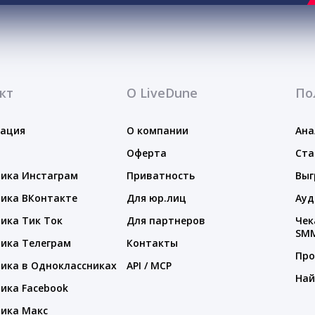
кт
О LiveDune
По
тация
О компании
Ана
Оферта
Ста
ика Инстаграм
Приватность
Выг
ика ВКонтакте
Для юр.лиц
Ауд
ика Тик Ток
Для партнеров
Чек
SM
ика Телеграм
Контакты
Про
ика в Одноклассниках
API / MCP
Най
ика Facebook
ика Макс