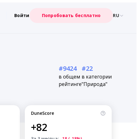
Войти
Попробовать бесплатно
RU
#9424
#22
в общем
в категории
рейтинге
"Природа"
DuneScore
+82
За 3 месяца:
-18 (-18%)