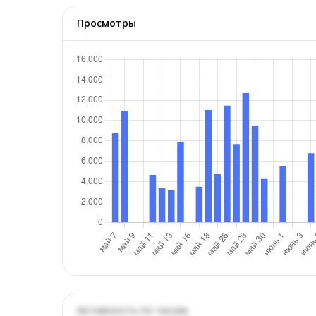
Просмотры
Активность по часам