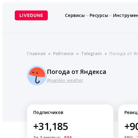
Перейти
к
Сервисы
Ресурсы
Инструме
содержимому
Главная
●
Рейтинги
●
Telegram
●
Погода от Я
Погода от Яндекса
@yandex_weather
Подписчиков
Реакц
+31,185
+9
За 3 месяца:
-534
ERV:
-