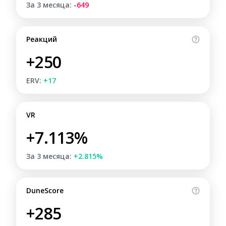
За 3 месяца:
-649
Реакций
+250
ERV:
+17
VR
+7.113%
За 3 месяца:
+2.815%
DuneScore
+285