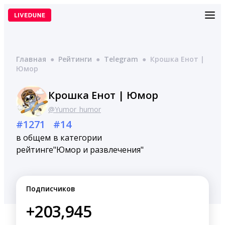
Перейти
к
содержимому
Главная
●
Рейтинги
●
Telegram
●
Крошка Енот |
Юмор
Крошка Енот | Юмор
@Yumor_humor
#1271
#14
в общем
в категории
рейтинге
"Юмор и развлечения"
Подписчиков
+203,945