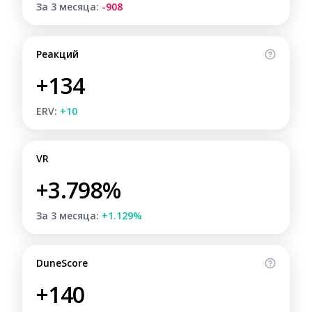
За 3 месяца:
-908
Реакций
+134
ERV:
+10
VR
+3.798%
За 3 месяца:
+1.129%
DuneScore
+140