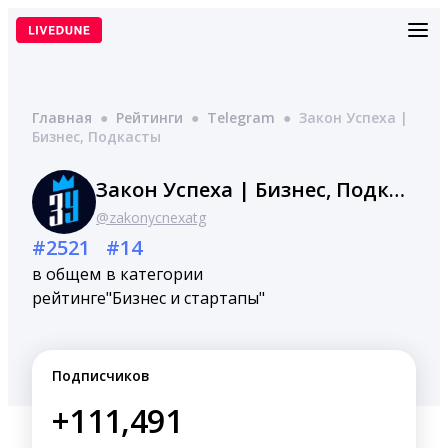
Перейти
к
содержимому
Главная
●
Рейтинги
●
Telegram
●
Закон Успеха |
Бизнес, Подкасты
Закон Успеха | Бизнес, Подкасты
@zakonycnexatg
#2521
#14
в общем
в категории
рейтинге
"Бизнес и стартапы"
Подписчиков
+111,491