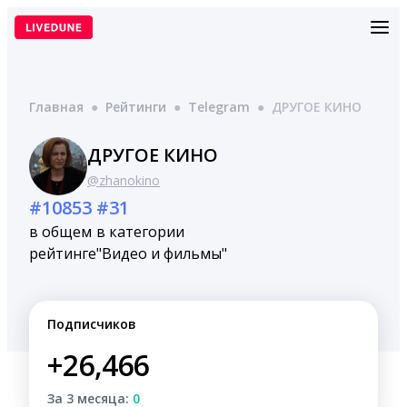
Перейти
к
содержимому
Главная
●
Рейтинги
●
Telegram
●
ДРУГОЕ КИНО
ДРУГОЕ КИНО
@zhanokino
#10853
#31
в общем
в категории
рейтинге
"Видео и фильмы"
Подписчиков
+26,466
За 3 месяца:
0