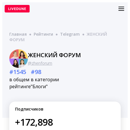
Перейти
к
содержимому
Главная
●
Рейтинги
●
Telegram
●
ЖЕНСКИЙ
ФОРУМ
ЖЕНСКИЙ ФОРУМ
@zhenforum
#1545
#98
в общем
в категории
рейтинге
"Блоги"
Подписчиков
+172,898