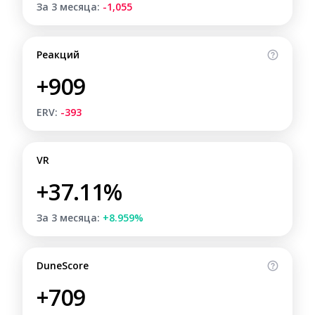
За 3 месяца:
-1,055
Реакций
+909
ERV:
-393
VR
+37.11%
За 3 месяца:
+8.959%
DuneScore
+709