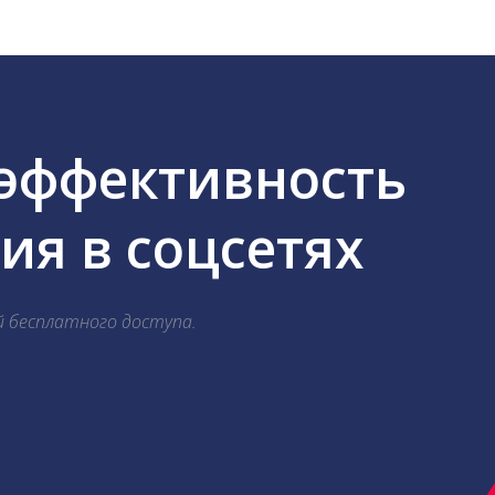
 эффективность
я в соцсетях
й бесплатного доступа.