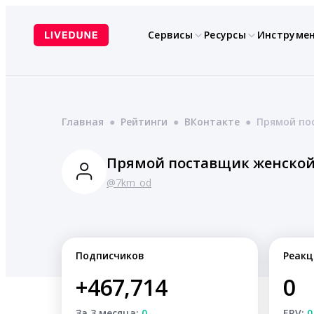
Перейти
к
Сервисы
Ресурсы
Инструме
содержимому
Главная
●
Рейтинги
●
ВКонтакте
●
Прямой по
Прямой поставщик женской
@7km_od
Подписчиков
Реакц
+467,714
0
За 3 месяца:
0
ERV:
0