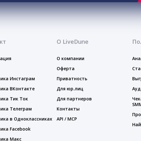
кт
О LiveDune
По
тация
О компании
Ана
Оферта
Ста
ика Инстаграм
Приватность
Выг
ика ВКонтакте
Для юр.лиц
Ауд
ика Тик Ток
Для партнеров
Чек
SM
ика Телеграм
Контакты
Про
ика в Одноклассниках
API / MCP
Най
ика Facebook
ика Макс