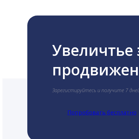
Увеличтье
продвижени
Зарегистируйтесь и получите 7 дне
Попробовать бесплатно