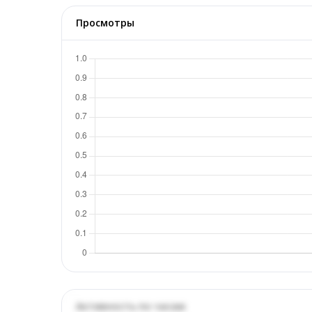
Просмотры
Активность по часам