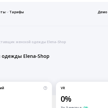
нты
Тарифы
Демо
ставщик женской одежды Elena-Shop
 одежды Elena-Shop
ий
VR
0%
За 3 месяца:
0%