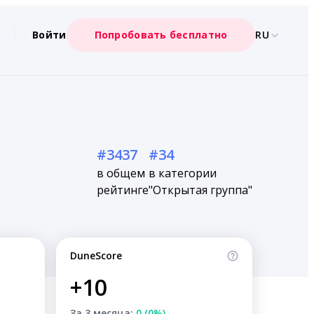
Войти
Попробовать бесплатно
RU
#3437
#34
в общем
в категории
рейтинге
"Открытая группа"
DuneScore
+10
За 3 месяца:
0 (0%)