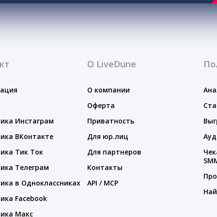
кт
О LiveDune
По
тация
О компании
Ана
Оферта
Ста
ика Инстаграм
Приватность
Выг
ика ВКонтакте
Для юр.лиц
Ауд
ика Тик Ток
Для партнеров
Чек
SM
ика Телеграм
Контакты
Про
ика в Одноклассниках
API / MCP
Най
ика Facebook
ика Макс