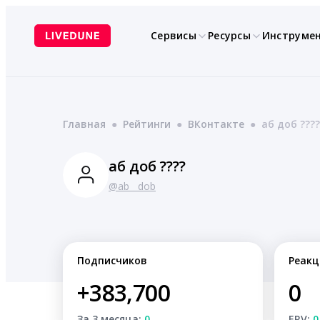
Перейти
к
Сервисы
Ресурсы
Инструме
содержимому
Главная
●
Рейтинги
●
ВКонтакте
●
аб доб ????
аб доб ????
@ab__dob
Подписчиков
Реакц
+383,700
0
За 3 месяца:
0
ERV:
0