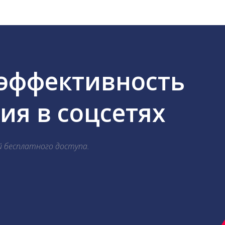
 эффективность
я в соцсетях
й бесплатного доступа.