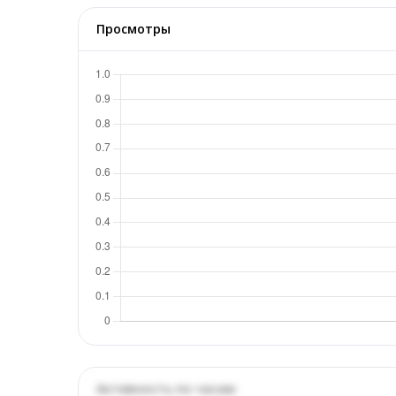
Просмотры
Активность по часам