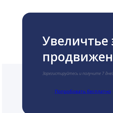
Увеличтье
продвижени
Зарегистируйтесь и получите 7 дне
Попробовать бесплатно