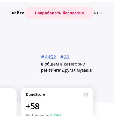
Войти
Попробовать бесплатно
RU
#4452
#22
в общем
в категории
рейтинге
"Другая музыка"
DuneScore
+58
За 3 месяца:
0 (0%)