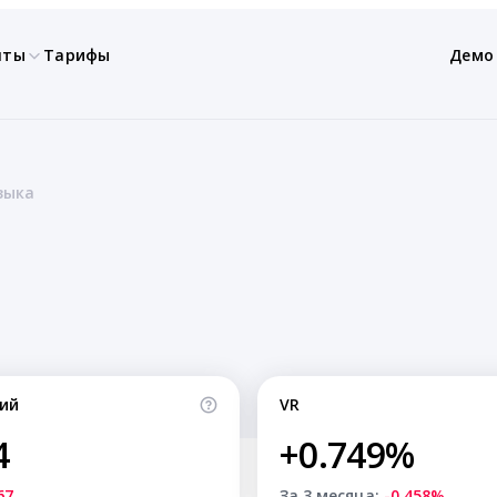
нты
Тарифы
Демо
зыка
ий
VR
4
+0.749%
67
За 3 месяца:
-0.458%