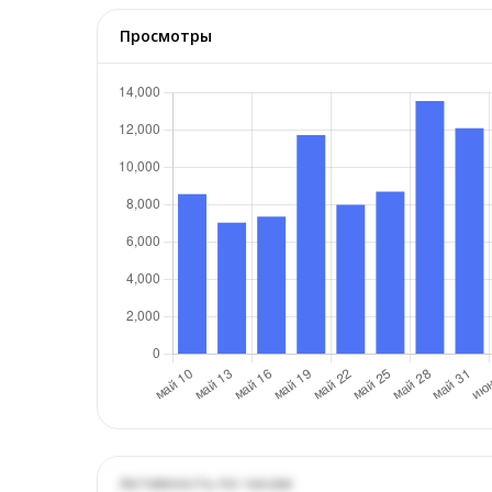
Просмотры
Активность по часам