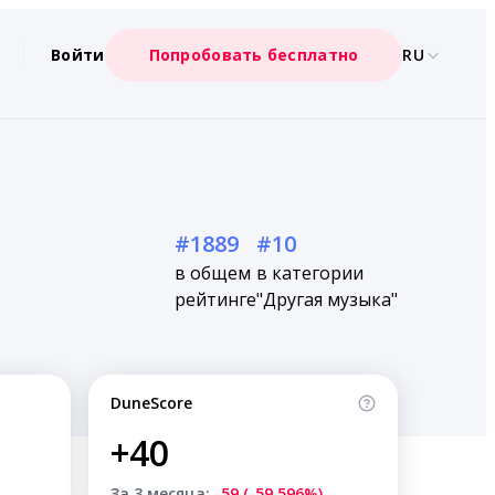
Войти
Попробовать бесплатно
RU
#1889
#10
в общем
в категории
рейтинге
"Другая музыка"
DuneScore
+40
За 3 месяца:
-59 (-59.596%)