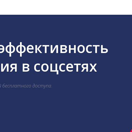
 эффективность
я в соцсетях
й бесплатного доступа.