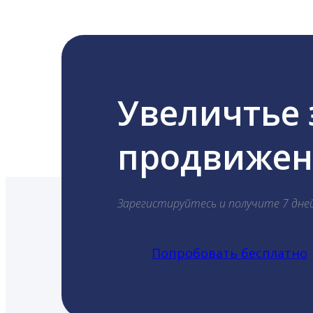
Увеличтье
продвижени
Зарегистируйтесь и получите 7 дне
Попробовать бесплатно