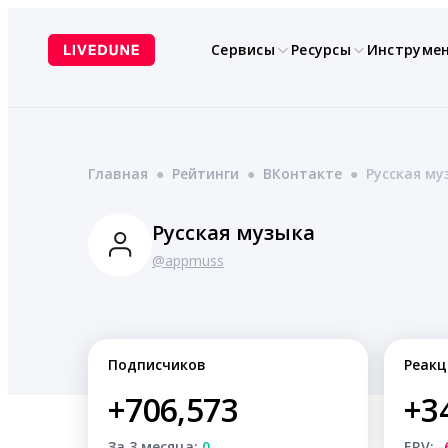
Перейти
к
Сервисы
Ресурсы
Инструме
содержимому
Главная
●
Рейтинги
●
ВКонтакте
●
Русская му
Русская музыка
@appmuss
Подписчиков
Реакц
+706,573
+3
За 3 месяца:
0
ERV:
-