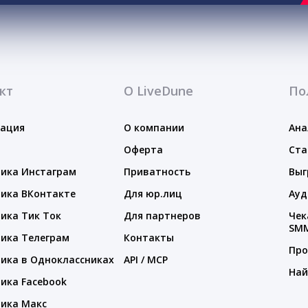
кт
О LiveDune
По
тация
О компании
Ана
Оферта
Ста
ика Инстаграм
Приватность
Выг
ика ВКонтакте
Для юр.лиц
Ауд
ика Тик Ток
Для партнеров
Чек
SM
ика Телеграм
Контакты
Про
ика в Одноклассниках
API / MCP
Най
ика Facebook
ика Макс