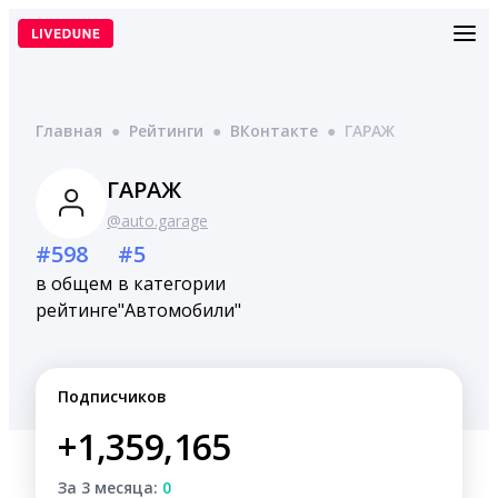
Перейти
к
содержимому
Главная
●
Рейтинги
●
ВКонтакте
●
ГАРАЖ
ГАРАЖ
@auto.garage
#598
#5
в общем
в категории
рейтинге
"Автомобили"
Подписчиков
+1,359,165
За 3 месяца:
0