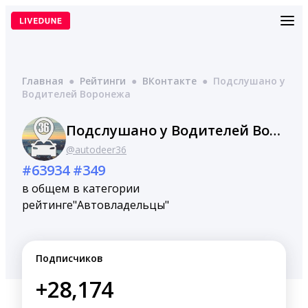
Перейти
к
содержимому
Главная
●
Рейтинги
●
ВКонтакте
●
Подслушано у
Водителей Воронежа
Подслушано у Водителей Воронежа
@autodeer36
#63934
#349
в общем
в категории
рейтинге
"Автовладельцы"
Подписчиков
+28,174