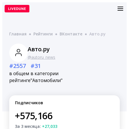
Перейти
к
содержимому
Главная
●
Рейтинги
●
ВКонтакте
●
Aвто.ру
Aвто.ру
@autoru_news
#2557
#31
в общем
в категории
рейтинге
"Автомобили"
Подписчиков
+575,166
За 3 месяца:
+27,033