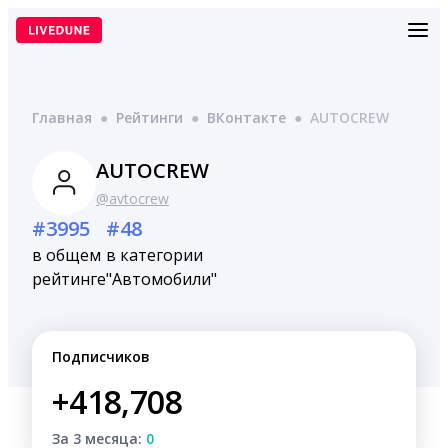
Перейти
к
содержимому
Главная
●
Рейтинги
●
ВКонтакте
●
AUTOCREW
AUTOCREW
@avtocrew
#3995
#48
в общем
в категории
рейтинге
"Автомобили"
Подписчиков
+418,708
За 3 месяца:
0