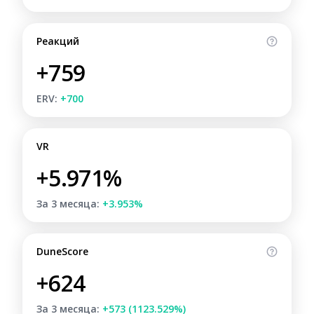
Реакций
+759
ERV:
+700
VR
+5.971%
За 3 месяца:
+3.953%
DuneScore
+624
За 3 месяца:
+573 (1123.529%)