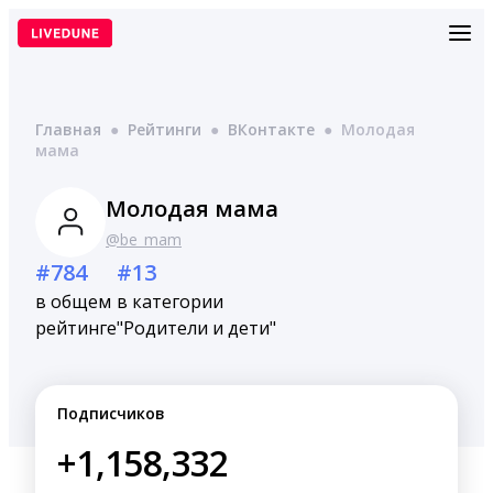
Перейти
к
содержимому
Главная
●
Рейтинги
●
ВКонтакте
●
Молодая
мама
Молодая мама
@be_mam
#784
#13
в общем
в категории
рейтинге
"Родители и дети"
Подписчиков
+1,158,332