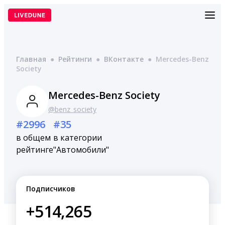
Перейти
к
содержимому
Главная
●
Рейтинги
●
ВКонтакте
●
Mercedes-Benz
Society
Mercedes-Benz Society
@benz_society
#2996
#35
в общем
в категории
рейтинге
"Автомобили"
Подписчиков
+514,265