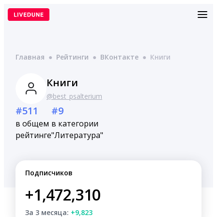
Перейти
к
содержимому
Главная
●
Рейтинги
●
ВКонтакте
●
Книги
Книги
@best_psalterium
#511
#9
в общем
в категории
рейтинге
"Литература"
Подписчиков
+1,472,310
За 3 месяца:
+9,823