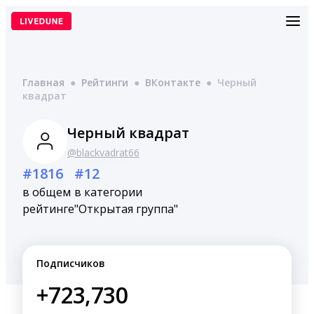
Перейти
к
содержимому
Главная
●
Рейтинги
●
ВКонтакте
●
Черный
квадрат
Черный квадрат
@blackvadrat66
#1816
#12
в общем
в категории
рейтинге
"Открытая группа"
Подписчиков
+723,730