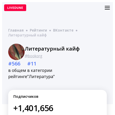
Перейти
к
содержимому
Главная
●
Рейтинги
●
ВКонтакте
●
Литературный кайф
Литературный кайф
@bookorg
#566
#11
в общем
в категории
рейтинге
"Литература"
Подписчиков
+1,401,656