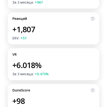
За 3 месяца:
+967
Реакций
+1,807
ERV:
+57
VR
+6.018%
За 3 месяца:
+0.473%
DuneScore
+98