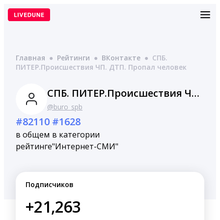
Перейти
к
содержимому
Главная
●
Рейтинги
●
ВКонтакте
●
СПБ.
ПИТЕР.Происшествия ЧП. ДТП. Пропал человек
СПБ. ПИТЕР.Происшествия ЧП. ДТП. Пропал человек
@buro_spb
#82110
#1628
в общем
в категории
рейтинге
"Интернет-СМИ"
Подписчиков
+21,263