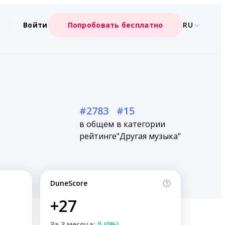
Войти
Попробовать бесплатно
RU
#2783
#15
в общем
в категории
рейтинге
"Другая музыка"
DuneScore
+27
За 3 месяца:
0 (0%)