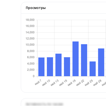
Просмотры
Активность по часам