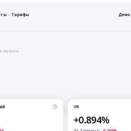
нты
Тарифы
Демо
я музыка
ий
VR
+0.894%
54
За 3 месяца:
-0.206%