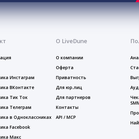
кт
О LiveDune
По
тация
О компании
Ана
Оферта
Ста
ика Инстаграм
Приватность
Выг
ика ВКонтакте
Для юр.лиц
Ауд
ика Тик Ток
Для партнеров
Чек
SM
ика Телеграм
Контакты
Про
ика в Одноклассниках
API / MCP
Най
ика Facebook
ика Макс