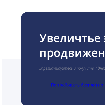
Увеличтье
продвижени
Зарегистируйтесь и получите 7 дне
Попробовать бесплатно