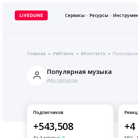
Перейти
к
Сервисы
Ресурсы
Инструме
содержимому
Главная
●
Рейтинги
●
ВКонтакте
●
Популярна
Популярная музыка
@by_tomorrow
Подписчиков
Реакц
+543,508
+4
За 3 месяца:
0
ERV:
-