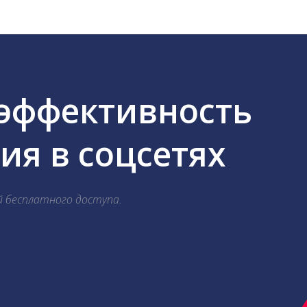
 эффективность
я в соцсетях
й бесплатного доступа.