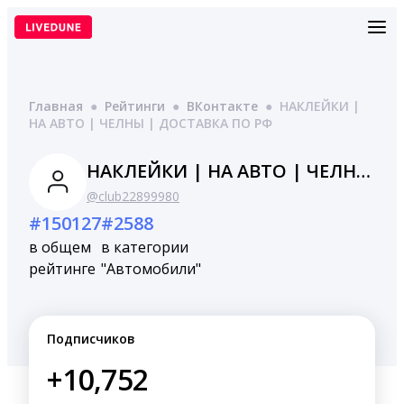
Перейти
к
содержимому
Главная
●
Рейтинги
●
ВКонтакте
●
НАКЛЕЙКИ |
НА АВТО | ЧЕЛНЫ | ДОСТАВКА ПО РФ
НАКЛЕЙКИ | НА АВТО | ЧЕЛНЫ | ДОСТАВКА ПО РФ
@club22899980
#150127
#2588
в общем
в категории
рейтинге
"Автомобили"
Подписчиков
+10,752