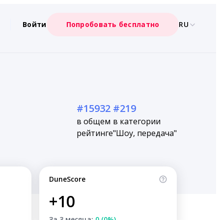
Войти
Попробовать бесплатно
RU
#15932
#219
в общем
в категории
рейтинге
"Шоу, передача"
DuneScore
+10
За 3 месяца:
0 (0%)