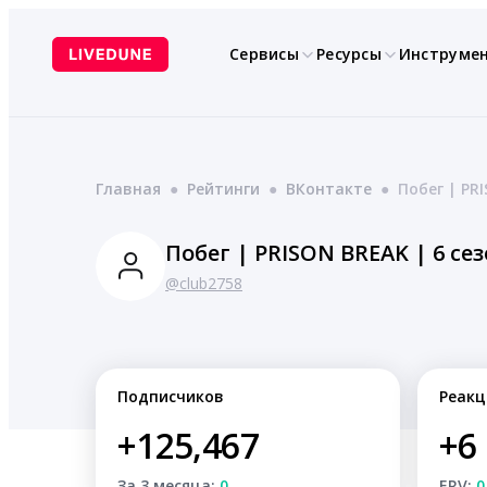
Перейти
к
Сервисы
Ресурсы
Инструме
содержимому
Главная
●
Рейтинги
●
ВКонтакте
●
Побег | PR
Побег | PRISON BREAK | 6 се
@club2758
Подписчиков
Реакц
+125,467
+6
За 3 месяца:
0
ERV:
0