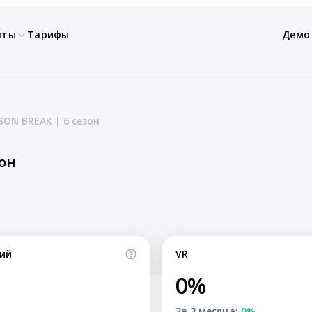
нты
Тарифы
Демо
ISON BREAK | 6 сезон
зон
ий
VR
0%
За 3 месяца:
0%