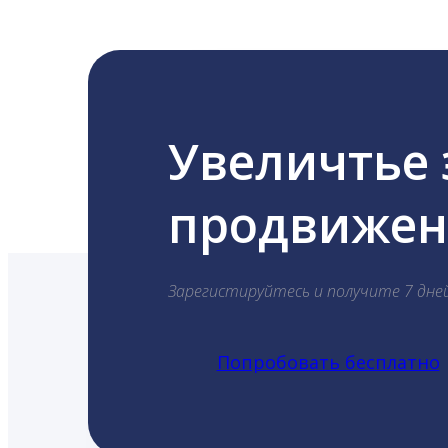
Увеличтье
продвижени
Зарегистируйтесь и получите 7 дне
Попробовать бесплатно