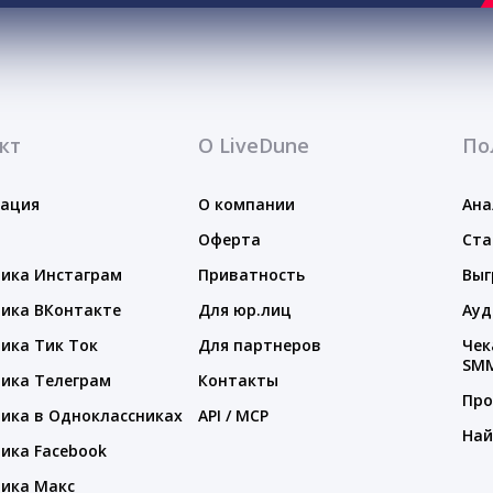
кт
О LiveDune
По
тация
О компании
Ана
Оферта
Ста
ика Инстаграм
Приватность
Выг
ика ВКонтакте
Для юр.лиц
Ауд
ика Тик Ток
Для партнеров
Чек
SM
ика Телеграм
Контакты
Про
ика в Одноклассниках
API / MCP
Най
ика Facebook
ика Макс