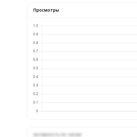
Просмотры
Активность по часам