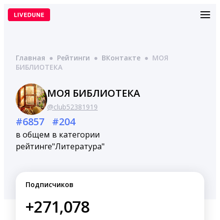
Перейти
к
содержимому
Главная
●
Рейтинги
●
ВКонтакте
●
МОЯ
БИБЛИОТЕКА
МОЯ БИБЛИОТЕКА
@club52381919
#6857
#204
в общем
в категории
рейтинге
"Литература"
Подписчиков
+271,078