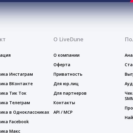
кт
О LiveDune
По
тация
О компании
Ана
Оферта
Ста
ика Инстаграм
Приватность
Выг
ика ВКонтакте
Для юр.лиц
Ауд
ика Тик Ток
Для партнеров
Чек
SM
ика Телеграм
Контакты
Про
ика в Одноклассниках
API / MCP
Най
ика Facebook
ика Макс