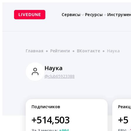
Перейти
к
Сервисы
Ресурсы
Инструме
содержимому
Главная
●
Рейтинги
●
ВКонтакте
●
Наука
Наука
@club65923388
Подписчиков
Реакц
+514,503
+5
За 3 месяца:
+994
ERV:
-