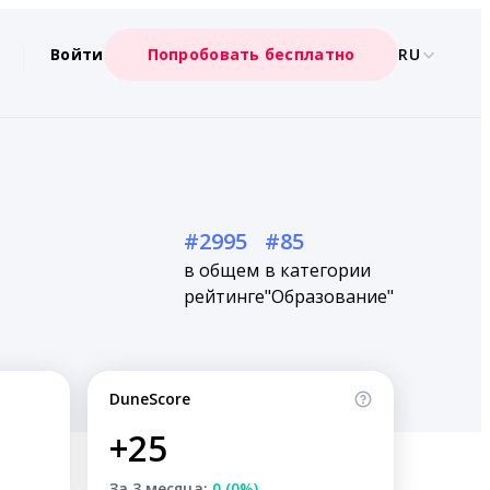
Войти
Попробовать бесплатно
RU
#2995
#85
в общем
в категории
рейтинге
"Образование"
DuneScore
+25
За 3 месяца:
0 (0%)