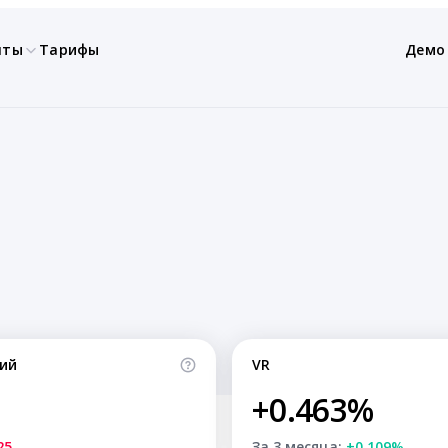
нты
Тарифы
Демо
ий
VR
+0.463%
25
За 3 месяца:
+0.109%