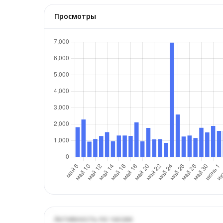
Просмотры
Активность по часам