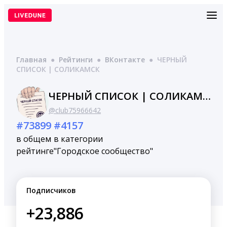
Перейти
к
содержимому
Главная
●
Рейтинги
●
ВКонтакте
●
ЧЕРНЫЙ
СПИСОК | СОЛИКАМСК
ЧЕРНЫЙ СПИСОК | СОЛИКАМСК
@club75966642
#73899
#4157
в общем
в категории
рейтинге
"Городское сообщество"
Подписчиков
+23,886