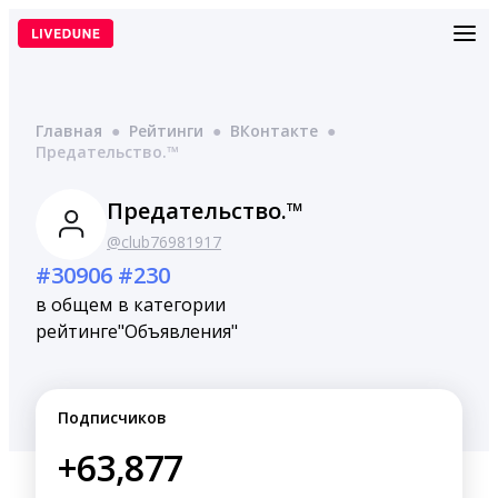
Перейти
к
содержимому
Главная
●
Рейтинги
●
ВКонтакте
●
Предательство.™
Предательство.™
@club76981917
#30906
#230
в общем
в категории
рейтинге
"Объявления"
Подписчиков
+63,877