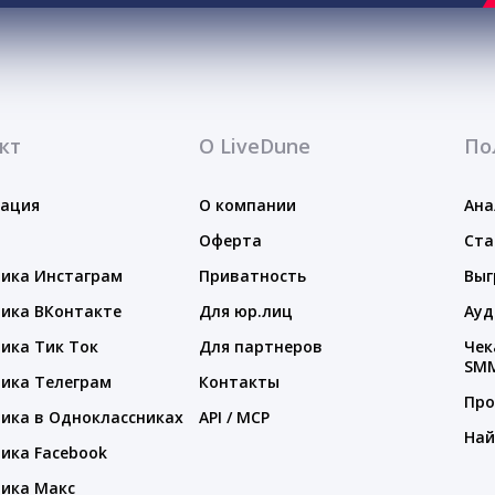
кт
О LiveDune
По
тация
О компании
Ана
Оферта
Ста
ика Инстаграм
Приватность
Выг
ика ВКонтакте
Для юр.лиц
Ауд
ика Тик Ток
Для партнеров
Чек
SM
ика Телеграм
Контакты
Про
ика в Одноклассниках
API / MCP
Най
ика Facebook
ика Макс