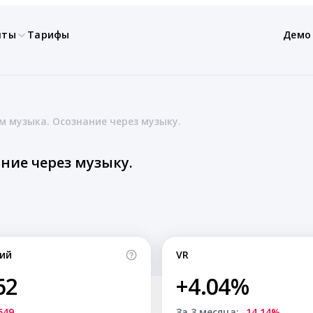
нты
Тарифы
Демо
м музыка. Осознание через музыку.
ние через музыку.
ий
VR
62
+4.04%
549
За 3 месяца:
-14.14%