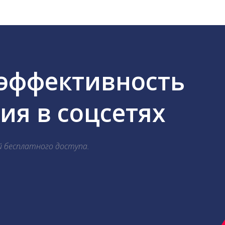
 эффективность
я в соцсетях
й бесплатного доступа.