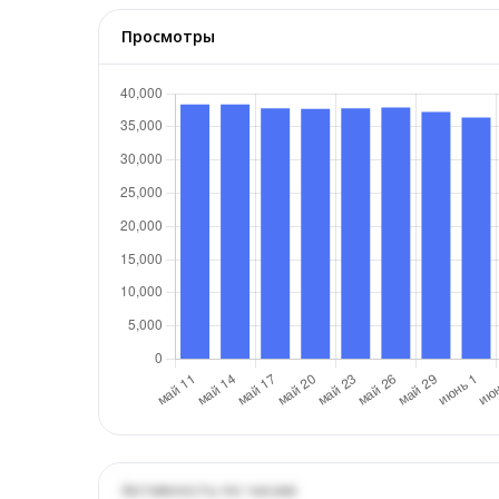
Просмотры
Активность по часам