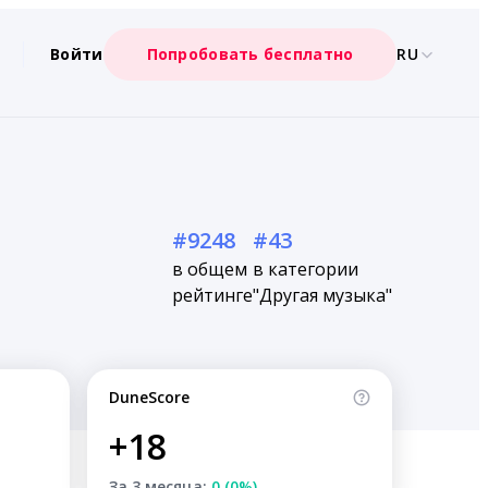
Войти
Попробовать бесплатно
RU
#9248
#43
в общем
в категории
рейтинге
"Другая музыка"
DuneScore
+18
За 3 месяца:
0 (0%)