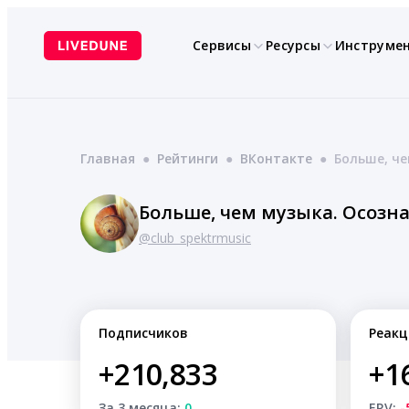
Перейти
к
Сервисы
Ресурсы
Инструме
содержимому
Главная
●
Рейтинги
●
ВКонтакте
●
Больше, че
Больше, чем музыка. Осозна
@club_spektrmusic
Подписчиков
Реакц
+210,833
+1
За 3 месяца:
0
ERV:
-