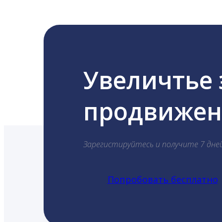
Увеличтье
продвижени
Зарегистируйтесь и получите 7 дне
Попробовать бесплатно