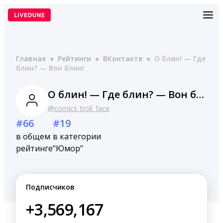
Перейти
к
содержимому
Главная
●
Рейтинги
●
ВКонтакте
●
О блин! — Где
блин? — Вон блин!
О блин! — Где блин? — Вон блин!
@comics_troll_face
#66
#19
в общем
в категории
рейтинге
"Юмор"
Подписчиков
+3,569,167