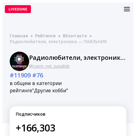
Перейти
к
содержимому
Главная
●
Рейтинги
●
ВКонтакте
●
Радиолюбители, электроника — ПАЯЛЬНИК
Радиолюбители, электроника — ПАЯЛЬНИК
@cxem_net_payalnik
#11909
#76
в общем
в категории
рейтинге
"Другие хобби"
Подписчиков
+166,303