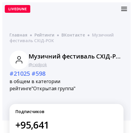
Перейти
к
содержимому
Главная
●
Рейтинги
●
ВКонтакте
●
Музичний
фестиваль СХІД-РОК
Музичний фестиваль СХІД-РОК
@cxidpok
#21025
#598
в общем
в категории
рейтинге
"Открытая группа"
Подписчиков
+95,641