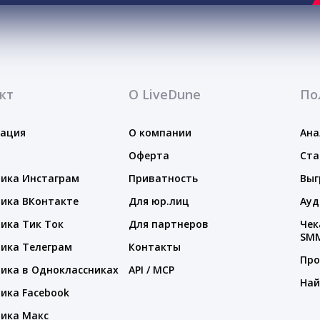
кт
О LiveDune
По
тация
О компании
Ана
Оферта
Ста
ика Инстаграм
Приватность
Выг
ика ВКонтакте
Для юр.лиц
Ауд
ика Тик Ток
Для партнеров
Чек
SM
ика Телеграм
Контакты
Про
ика в Одноклассниках
API / MCP
Най
ика Facebook
ика Макс