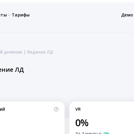
нты
Тарифы
Демо
й дневник | Ведение ЛД
ение ЛД
ий
VR
0%
За 3 месяца:
0%