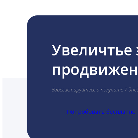
Увеличтье
продвижени
Зарегистируйтесь и получите 7 дне
Попробовать бесплатно