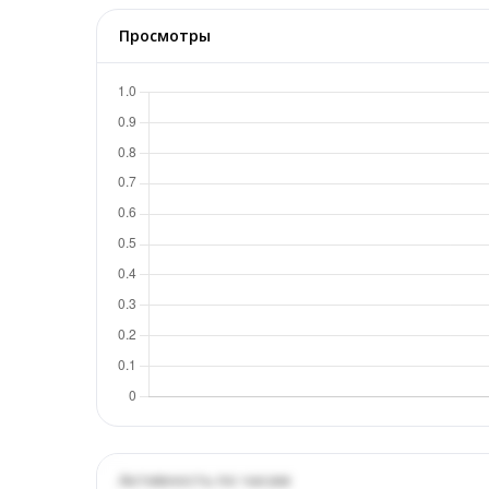
Просмотры
Активность по часам