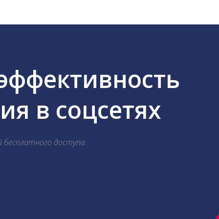
 эффективность
я в соцсетях
й бесплатного доступа.