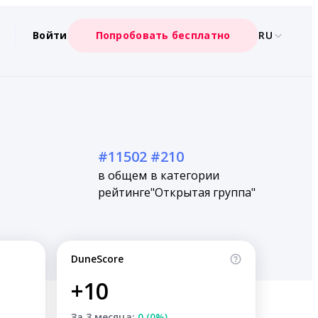
Войти
Попробовать бесплатно
RU
#11502
#210
в общем
в категории
рейтинге
"Открытая группа"
DuneScore
+10
За 3 месяца:
0 (0%)