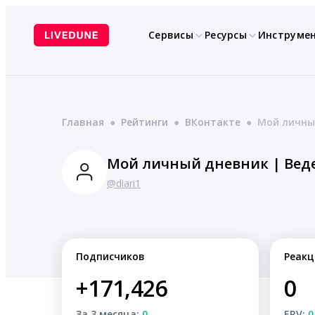
Перейти
к
Сервисы
Ресурсы
Инструме
содержимому
Главная
●
Рейтинги
●
ВКонтакте
●
Мой личны
Мой личный дневник | Вед
@diari1
Подписчиков
Реакц
+171,426
0
За 3 месяца:
0
ERV:
0