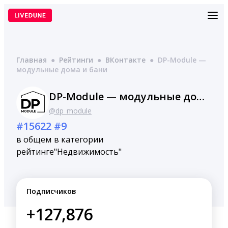
Перейти
к
содержимому
Главная
●
Рейтинги
●
ВКонтакте
●
DP-Module —
модульные дома и бани
DP-Module — модульные дома и бани
@dp_module
#15622
#9
в общем
в категории
рейтинге
"Недвижимость"
Подписчиков
+127,876