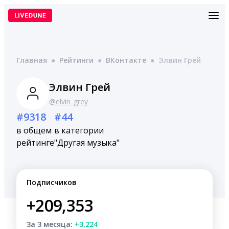
Перейти
к
содержимому
Главная
●
Рейтинги
●
ВКонтакте
●
Элвин Грей
Элвин Грей
@elvin_grey
#9318
#44
в общем
в категории
рейтинге
"Другая музыка"
Подписчиков
+209,353
За 3 месяца:
+3,224