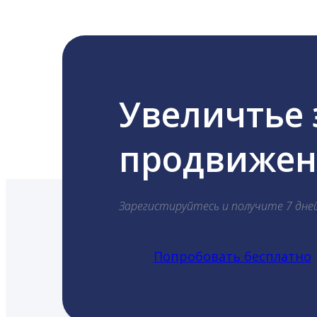
Увеличтье
продвижени
Зарегистируйтесь и получите 7 дне
Попробовать бесплатно