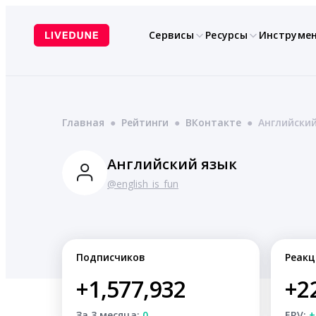
Перейти
к
Сервисы
Ресурсы
Инструме
содержимому
Главная
●
Рейтинги
●
ВКонтакте
●
Английский
Английский язык
@english_is_fun
Подписчиков
Реакц
+1,577,932
+2
За 3 месяца:
0
ERV:
+