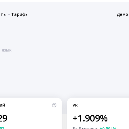
нты
Тарифы
Демо
 язык
ий
VR
29
+1.909%
57
За 3 месяца:
+0.594%