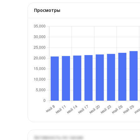
Просмотры
Активность по часам