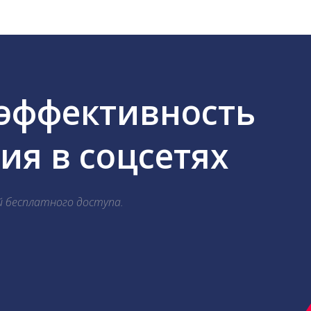
 эффективность
я в соцсетях
й бесплатного доступа.