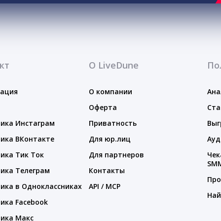
кт
О LiveDune
По
тация
О компании
Ана
Оферта
Ста
ика Инстаграм
Приватность
Выг
ика ВКонтакте
Для юр.лиц
Ауд
ика Тик Ток
Для партнеров
Чек
SM
ика Телеграм
Контакты
Про
ика в Одноклассниках
API / MCP
Най
ика Facebook
ика Макс