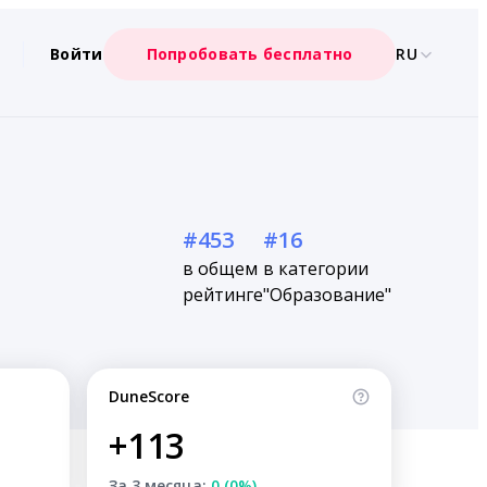
Войти
Попробовать бесплатно
RU
#453
#16
в общем
в категории
рейтинге
"Образование"
DuneScore
+113
За 3 месяца:
0 (0%)