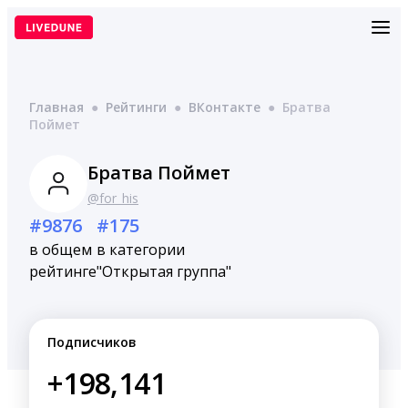
Перейти
к
содержимому
Главная
●
Рейтинги
●
ВКонтакте
●
Братва
Поймет
Братва Поймет
@for_his
#9876
#175
в общем
в категории
рейтинге
"Открытая группа"
Подписчиков
+198,141