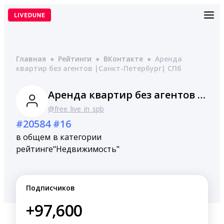
Перейти
к
содержимому
Главная
●
Рейтинги
●
ВКонтакте
●
Аренда
квартир без агентов |Санкт-Петербург| СПб
Аренда квартир без агентов |Санкт-Петербург| СПб
@free_live_in_spb
#20584
#16
в общем
в категории
рейтинге
"Недвижимость"
Подписчиков
+97,600