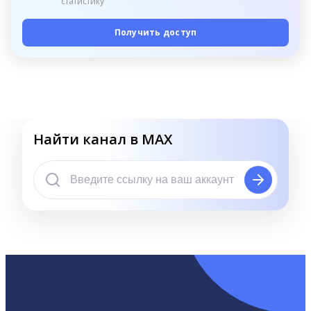
статистику
Получить доступ
Найти канал в MAX