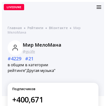
Перейти
к
содержимому
Главная
●
Рейтинги
●
ВКонтакте
●
Мир
МелоМана
Мир МелоМана
@go.life
#4229
#21
в общем
в категории
рейтинге
"Другая музыка"
Подписчиков
+400,671