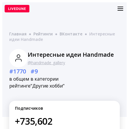
Перейти
к
содержимому
Главная
●
Рейтинги
●
ВКонтакте
●
Интересные
идеи Handmade
Интересные идеи Handmade
@handmade_gallery
#1770
#9
в общем
в категории
рейтинге
"Другие хобби"
Подписчиков
+735,602