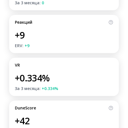
За 3 месяца:
0
Реакций
+9
ERV:
+9
VR
+0.334%
За 3 месяца:
+0.334%
DuneScore
+42