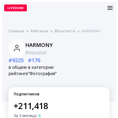
Перейти
к
содержимому
Главная
●
Рейтинги
●
ВКонтакте
●
HARMONY
HARMONY
@harmonyrf
#9225
#176
в общем
в категории
рейтинге
"Фотография"
Подписчиков
+211,418
За 3 месяца:
0