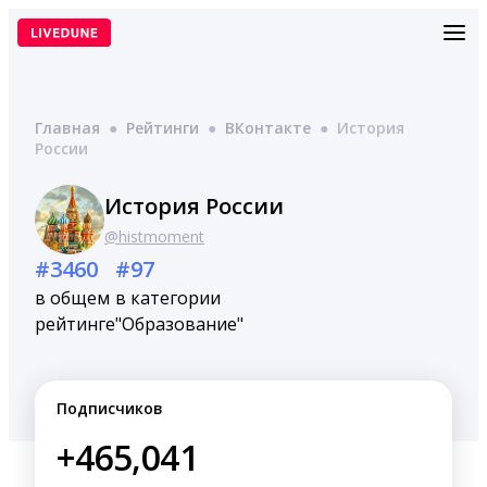
Перейти
к
содержимому
Главная
●
Рейтинги
●
ВКонтакте
●
История
России
История России
@histmoment
#3460
#97
в общем
в категории
рейтинге
"Образование"
Подписчиков
+465,041